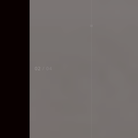
02
/ 04
Badplanung, die begeistert –
Ihr individuelles
Badkonzept, das Sie jeden
Tag genießen
Wir entwickeln maßgeschneiderte Badkonzepte, die