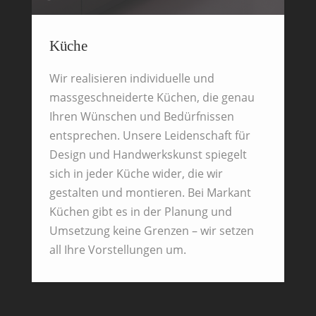
Küche
Wir realisieren individuelle und
massgeschneiderte Küchen, die genau
Ihren Wünschen und Bedürfnissen
entsprechen. Unsere Leidenschaft für
Design und Handwerkskunst spiegelt
sich in jeder Küche wider, die wir
gestalten und montieren. Bei Markant
Küchen gibt es in der Planung und
Umsetzung keine Grenzen – wir setzen
all Ihre Vorstellungen um.