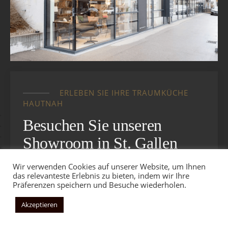
ERLEBEN SIE IHRE TRAUMKÜCHE
HAUTNAH
Besuchen Sie unseren
Showroom in St. Gallen
Wir verwenden Cookies auf unserer Website, um Ihnen
Fühlen Sie sich von der Vielfalt der
das relevanteste Erlebnis zu bieten, indem wir Ihre
Möglichkeiten überfordert? In unserem
Präferenzen speichern und Besuche wiederholen.
Showroom in St. Gallen können Sie Klarheit
gewinnen und unsere Küchen live erleben. Hier
Akzeptieren
können Sie die Qualität unserer Materialien
sehen und fühlen, die verschiedenen Designs