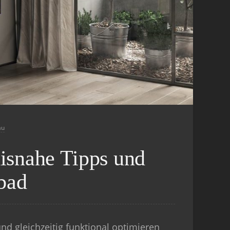
au
isnahe Tipps und
mbad
und gleichzeitig funktional optimieren