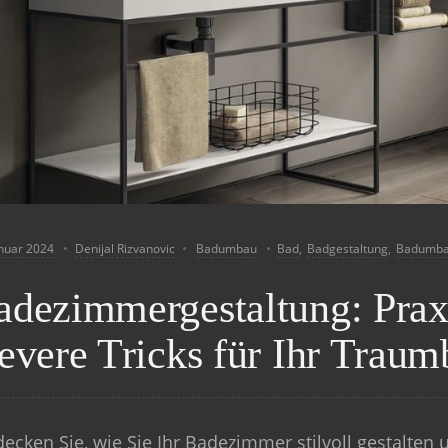
anuar 2024
Denijal Rizvanovic
Badumbau
Bad
,
Badgestaltung
,
Badumb
adezimmergestaltung: Prax
levere Tricks für Ihr Trau
ecken Sie, wie Sie Ihr Badezimmer stilvoll gestalten 