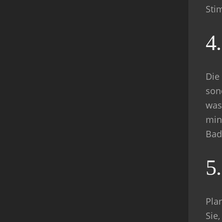
Sti
4
Die
son
was
min
Bad
5
Pla
Sie