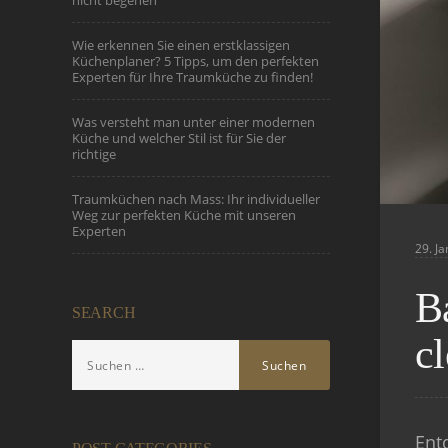
nicht begehen
Wie erkennen Sie einen erstklassigen
Küchenplaner? 5 Tipps, um den perfekten
Experten für Ihre Traumküche zu finden!
Was versteht man unter einer modernen
Küche und welcher Stil ist für Sie der
richtige
Traumküchen nach Mass: Ihr individueller
Weg zur perfekten Küche mit unseren
Experten
29. J
B
SEARCH
c
Entd