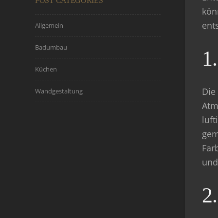
POST CATEGORIES
kön
ent
Allgemein
Badumbau
1
Küchen
Die
Wandgestaltung
Atm
luf
gem
Far
und
2