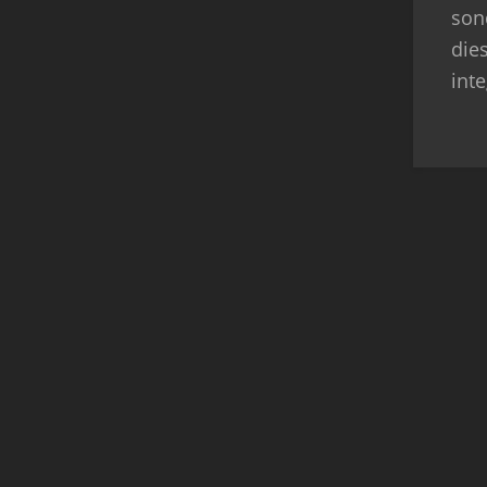
son
die
int