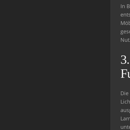
In 
ent
Möb
ges
Nut
3
F
Die 
Lic
aus
Lam
unt