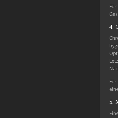
Für
Ges
4. 
Chr
hygi
Opt
Letz
Nac
Für
ein
5. 
Ein