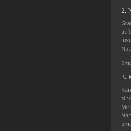
2. 
Gra
äuß
luxu
Nac
Emp
3. 
Kun
sind
Min
Nac
emp