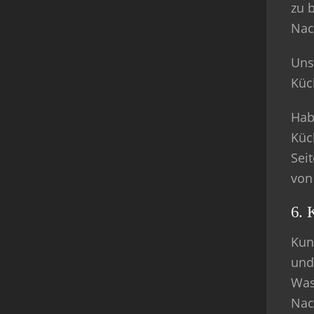
zu 
Nac
Uns
Küc
Hab
Küc
Sei
von
6. 
Kun
und
Was
Nac