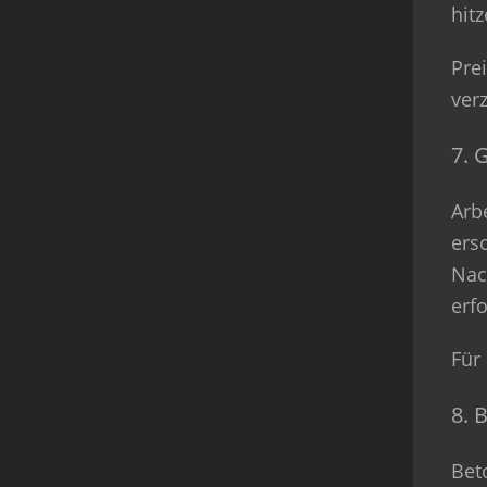
hit
Pre
ver
7. 
Arb
ers
Nac
erf
Für
8. 
Bet