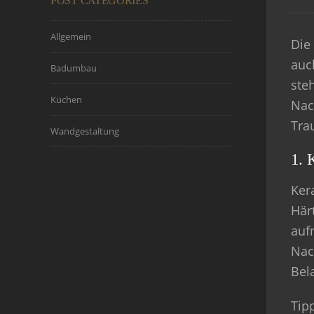
POST CATEGORIES
Allgemein
Die
auc
Badumbau
ste
Küchen
Nach
Tra
Wandgestaltung
1. 
Ker
Här
auf
Nac
Bel
Tip