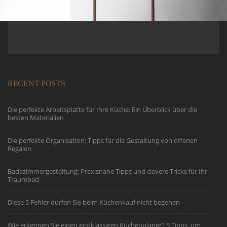
RECENT POSTS
Die perfekte Arbeitsplatte für Ihre Küche: Ein Überblick über die
besten Materialien
Die perfekte Organisation: Tipps für die Gestaltung von offenen
Regalen
Badezimmergestaltung: Praxisnahe Tipps und clevere Tricks für Ihr
Traumbad
Diese 5 Fehler dürfen Sie beim Küchenkauf nicht begehen
Wie erkennen Sie einen erstklassigen Küchenplaner? 5 Tipps, um