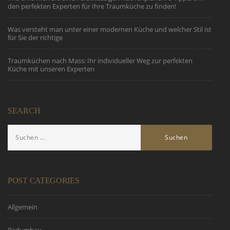
den perfekten Experten für Ihre Traumküche zu finden!
Was versteht man unter einer modernen Küche und welcher Stil ist
für Sie der richtige
Traumküchen nach Mass: Ihr individueller Weg zur perfekten
Küche mit unseren Experten
SEARCH
POST CATEGORIES
Allgemein
Badumbau