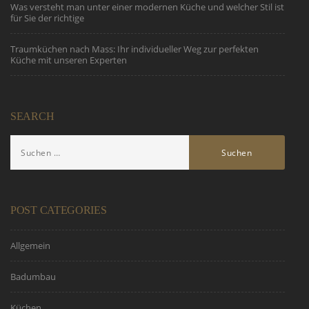
Was versteht man unter einer modernen Küche und welcher Stil ist
für Sie der richtige
Traumküchen nach Mass: Ihr individueller Weg zur perfekten
Küche mit unseren Experten
SEARCH
POST CATEGORIES
Allgemein
Badumbau
Küchen