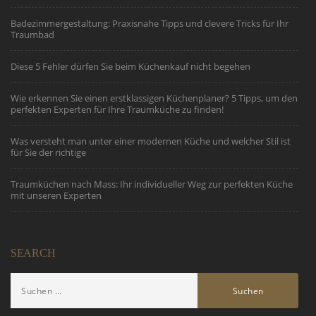
Badezimmergestaltung: Praxisnahe Tipps und clevere Tricks für Ihr
Traumbad
Diese 5 Fehler dürfen Sie beim Küchenkauf nicht begehen
Wie erkennen Sie einen erstklassigen Küchenplaner? 5 Tipps, um den
perfekten Experten für Ihre Traumküche zu finden!
Was versteht man unter einer modernen Küche und welcher Stil ist
für Sie der richtige
Traumküchen nach Mass: Ihr individueller Weg zur perfekten Küche
mit unseren Experten
SEARCH