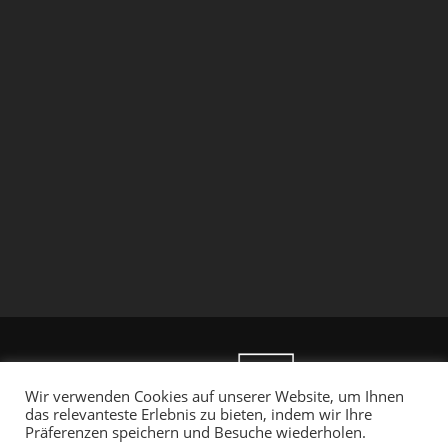
Wir verwenden Cookies auf unserer Website, um Ihnen
das relevanteste Erlebnis zu bieten, indem wir Ihre
Präferenzen speichern und Besuche wiederholen.
2020. Alle Rechte vorbehalten.
Powered by Qlick
.