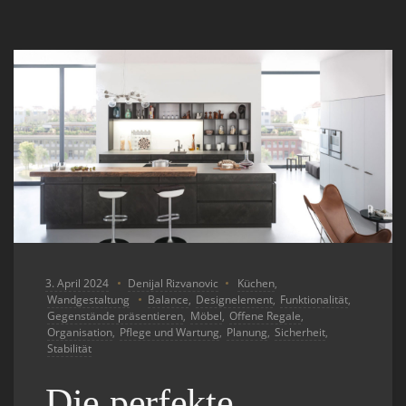
3. April 2024
Denijal Rizvanovic
Küchen
,
Wandgestaltung
Balance
,
Designelement
,
Funktionalität
,
Gegenstände präsentieren
,
Möbel
,
Offene Regale
,
Organisation
,
Pflege und Wartung
,
Planung
,
Sicherheit
,
Stabilität
Die perfekte