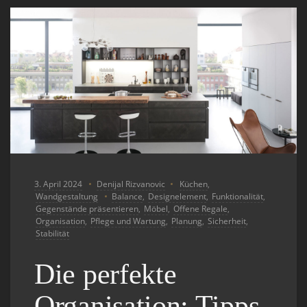
3. April 2024
Denijal Rizvanovic
Küchen
,
Wandgestaltung
Balance
,
Designelement
,
Funktionalität
,
Gegenstände präsentieren
,
Möbel
,
Offene Regale
,
Organisation
,
Pflege und Wartung
,
Planung
,
Sicherheit
,
Stabilität
Die perfekte
Organisation: Tipps