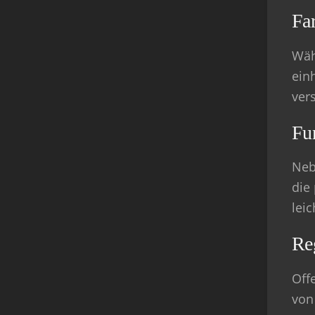
Fa
Wäh
ein
ver
Fun
Neb
die
lei
Re
Off
von