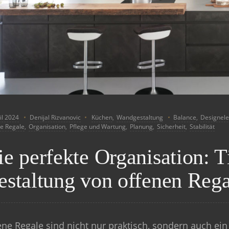
il 2024
Denijal Rizvanovic
Küchen
,
Wandgestaltung
Balance
,
Designel
e Regale
,
Organisation
,
Pflege und Wartung
,
Planung
,
Sicherheit
,
Stabilität
e perfekte Organisation: T
estaltung von offenen Reg
ene Regale sind nicht nur praktisch, sondern auch ein