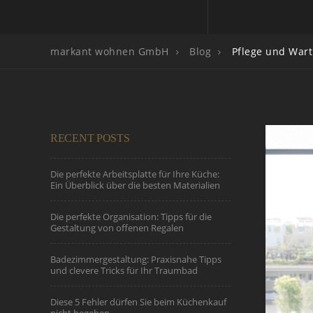
markant wohnen GmbH
Blog
Pflege und War
RECENT POSTS
Die perfekte Arbeitsplatte für Ihre Küche:
Ein Überblick über die besten Materialien
Die perfekte Organisation: Tipps für die
Gestaltung von offenen Regalen
Badezimmergestaltung: Praxisnahe Tipps
und clevere Tricks für Ihr Traumbad
Diese 5 Fehler dürfen Sie beim Küchenkauf