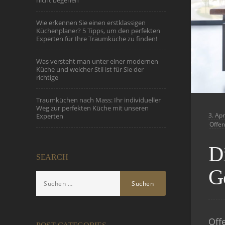
nicht begehen
Wie erkennen Sie einen erstklassigen
Küchenplaner? 5 Tipps, um den perfekten
Experten für Ihre Traumküche zu finden!
Was versteht man unter einer modernen
Küche und welcher Stil ist für Sie der
richtige
Traumküchen nach Mass: Ihr individueller
Weg zur perfekten Küche mit unseren
3. Apr
Experten
Offen
Di
SEARCH
G
Off