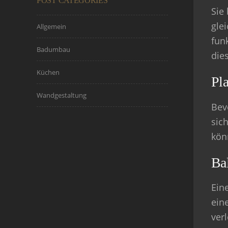
POST CATEGORIES
Sie
gle
Allgemein
fun
Badumbau
die
Küchen
Pla
Wandgestaltung
Bev
sic
könn
Ba
Ein
ein
ver