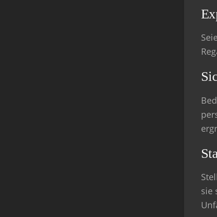
Ex
Sei
Reg
Sic
Bed
per
erg
Sta
Stel
sie
Unf